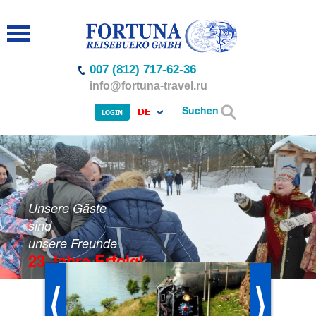
007 (812) 717-62-36
info@fortuna-travel.ru
Suchen
DE
LOGIN
Unsere Gäste
sind
unsere Freunde
23 Jahre Erfolg!