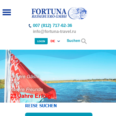
007 (812) 717-62-36
info@fortuna-travel.ru
Suchen
DE
LOGIN
Unsere Gäste
sind
unsere Freunde
23 Jahre Erfolg!
REISE SUCHEN