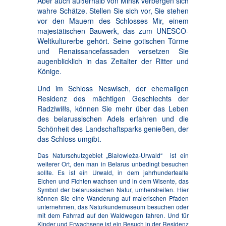
Aber auch außerhalb von Minsk verbergen sich
wahre Schätze. Stellen Sie sich vor, Sie stehen
vor den Mauern des Schlosses Mir, einem
majestätischen Bauwerk, das zum UNESCO-
Weltkulturerbe gehört. Seine gotischen Türme
und Renaissancefassaden versetzen Sie
augenblicklich in das Zeitalter der Ritter und
Könige.
Und im Schloss Neswisch, der ehemaligen
Residenz des mächtigen Geschlechts der
Radziwiłłs, können Sie mehr über das Leben
des belarussischen Adels erfahren und die
Schönheit des Landschaftsparks genießen, der
das Schloss umgibt.
Das Naturschutzgebiet „Białowieża-Urwald“ ist ein
weiterer Ort, den man in Belarus unbedingt besuchen
sollte. Es ist ein Urwald, in dem jahrhundertealte
Eichen und Fichten wachsen und in dem Wisente, das
Symbol der belarussischen Natur, umherstreifen. Hier
können Sie eine Wanderung auf malerischen Pfaden
unternehmen, das Naturkundemuseum besuchen oder
mit dem Fahrrad auf den Waldwegen fahren. Und für
Kinder und Erwachsene ist ein Besuch in der Residenz