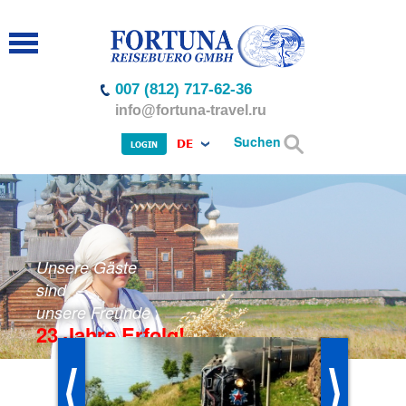
007 (812) 717-62-36
info@fortuna-travel.ru
Suchen
DE
LOGIN
Unsere Gäste
sind
unsere Freunde
23 Jahre Erfolg!