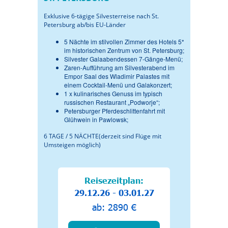
Exklusive 6-tägige Silvesterreise nach St.
Petersburg ab/bis EU-Länder
5 Nächte im stilvollen Zimmer des Hotels 5*
im historischen Zentrum von St. Petersburg;
Silvester Galaabendessen 7-Gänge-Menü;
Zaren-Aufführung am Silvesterabend im
Empor Saal des Wladimir Palastes mit
einem Cocktail-Menü und Galakonzert;
1 x kulinarisches Genuss im typisch
russischen Restaurant „Podworje“;
Petersburger Pferdeschlittenfahrt mit
Glühwein in Pawlowsk;
6 TAGE / 5 NÄCHTE(derzeit sind Flüge mit
Umsteigen möglich)
Reisezeitplan:
29.12.26 - 03.01.27
ab: 2890 €