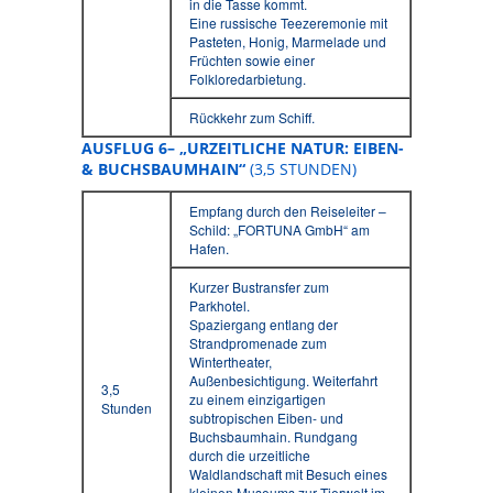
in die Tasse kommt.
Eine russische Teezeremonie mit
Pasteten, Honig, Marmelade und
Früchten sowie einer
Folkloredarbietung.
Rückkehr zum Schiff.
AUSFLUG 6– „URZEITLICHE NATUR: EIBEN-
& BUCHSBAUMHAIN“
(3,5 STUNDEN)
Empfang durch den Reiseleiter –
Schild: „FORTUNA GmbH“ am
Hafen.
Kurzer Bustransfer zum
Parkhotel.
Spaziergang entlang der
Strandpromenade zum
Wintertheater,
Außenbesichtigung. Weiterfahrt
3,5
zu einem einzigartigen
Stunden
subtropischen Eiben- und
Buchsbaumhain. Rundgang
durch die urzeitliche
Waldlandschaft mit Besuch eines
kleinen Museums zur Tierwelt im