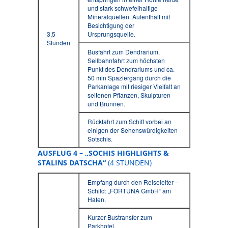
und stark schwefelhaltige
Mineralquellen. Aufenthalt mit
Besichtigung der
3,5
Ursprungsquelle.
Stunden
Busfahrt zum Dendrarium.
Seilbahnfahrt zum höchsten
Punkt des Dendrariums und ca.
50 min Spaziergang durch die
Parkanlage mit riesiger Vielfalt an
seltenen Pflanzen, Skulpturen
und Brunnen.
Rückfahrt zum Schiff vorbei an
einigen der Sehenswürdigkeiten
Sotschis.
AUSFLUG 4 – „SOCHIS HIGHLIGHTS &
STALINS DATSCHA“
(4 STUNDEN)
Empfang durch den Reiseleiter –
Schild: „FORTUNA GmbH“ am
Hafen.
Kurzer Bustransfer zum
Parkhotel.