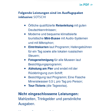
in PDF ->
Folgende Leistungen sind im Ausflugspaket
inklusive:
SOTSCHI
Örtliche qualifizierte
Reiseleitung
mit guten
Deutschkenntnissen;
Moderne und bequeme klimatisierte
touristische
Mini-Busse
mit Audio-Systemen
und mit Mikrophon;
Eintrittskarten
laut Programm; Hafengebühren
für ein Tag sowie alle lokalen russischen
Steuern;
Fotogenehmigung
für alle Museen laut
Besichtigungsprogramm;
Abholung am Pier
und endet mit der
Rückbringung zum Schiff;
Besichtigung laut Programm; Eine Flasche
Mineralwasser 0,5 L pro Tag pro Person;
Tour-Tickets
(die Tagesvisa).
Nicht eingeschlossene Leistungen:
Mahlzeiten, Trinkgelder und persönliche
Ausgaben.