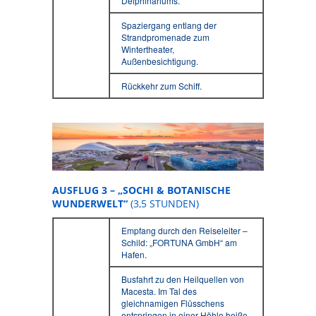
Delphinariums.
Spaziergang entlang der
Strandpromenade zum
Wintertheater,
Außenbesichtigung.
Rückkehr zum Schiff.
AUSFLUG 3 – „SOCHI & BOTANISCHE
WUNDERWELT“
(3,5 STUNDEN)
Empfang durch den Reiseleiter –
Schild: „FORTUNA GmbH“ am
Hafen.
Busfahrt zu den Heilquellen von
Macesta. Im Tal des
gleichnamigen Flüsschens
entspringen in einer Höhle heiße