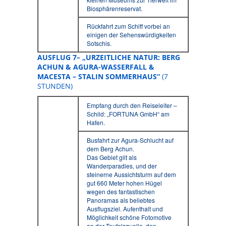
Biosphärenreservat.
Rückfahrt zum Schiff vorbei an
einigen der Sehenswürdigkeiten
Sotschis.
AUSFLUG 7– „URZEITLICHE NATUR: BERG
ACHUN & AGURA-WASSERFALL &
MACESTA – STALIN SOMMERHAUS“
(7
STUNDEN)
Empfang durch den Reiseleiter –
Schild: „FORTUNA GmbH“ am
Hafen.
Busfahrt zur Agura-Schlucht auf
dem Berg Achun.
Das Gebiet gilt als
Wanderparadies, und der
steinerne Aussichtsturm auf dem
gut 660 Meter hohen Hügel
wegen des fantastischen
Panoramas als beliebtes
Ausflugsziel. Aufenthalt und
Möglichkeit schöne Fotomotive
an der Teufelsquelle, den