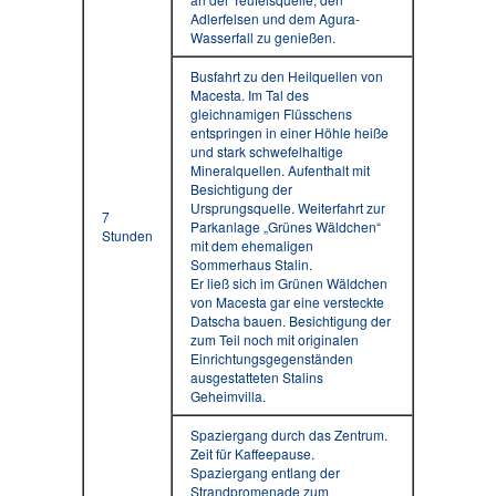
Adlerfelsen und dem Agura-
Wasserfall zu genießen.
Busfahrt zu den Heilquellen von
Macesta. Im Tal des
gleichnamigen Flüsschens
entspringen in einer Höhle heiße
und stark schwefelhaltige
Mineralquellen. Aufenthalt mit
Besichtigung der
Ursprungsquelle. Weiterfahrt zur
7
Parkanlage „Grünes Wäldchen“
Stunden
mit dem ehemaligen
Sommerhaus Stalin.
Er ließ sich im Grünen Wäldchen
von Macesta gar eine versteckte
Datscha bauen. Besichtigung der
zum Teil noch mit originalen
Einrichtungsgegenständen
ausgestatteten Stalins
Geheimvilla.
Spaziergang durch das Zentrum.
Zeit für Kaffeepause.
Spaziergang entlang der
Strandpromenade zum