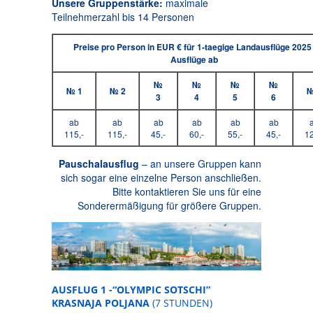
Unsere Gruppenstärke:
maximale
Teilnehmerzahl bis 14 Personen
Preise pro Person in EUR € für 1-taegige Landausflüge 2025 
Ausflüge ab
№
№
№
№
№ 1
№ 2
№
3
4
5
6
ab
ab
ab
ab
ab
ab
115,-
115,-
45,-
60,-
55,-
45,-
12
Pauschalausflug
– an unsere Gruppen kann
sich sogar eine einzelne Person anschließen.
Bitte kontaktieren Sie uns für eine
Sonderermäßigung für größere Gruppen.
AUSFLUG 1 -“OLYMPIC SOTSCHI”
KRASNAJA POLJANA
(7 STUNDEN)