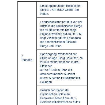
Empfang durch den Reiseleiter –
Schild: „FORTUNA GmbH“ am
Hafen.
Landschaftsfahrt per Bus von der
Küste in die kaukasischen Berge
ins 60 km entfernte Krasnaja
Poljana, welches auf 530 m. u.M.
liegt. Zwischendurch Fotopause
mit phantastischem Blick auf
Berge und Täler.
Spaziergang. Weiterfahrt zur
7
Skilift-Anlage „Berg Carousel“, ca.
Stunden
25 min mit der Seilbahn in drei
Stationen
auf ca. 2.200 m Höhe mit
atemberaubender Aussicht,
kurzer Aufenthalt; Rückfahrt mit
Seilbahn.
Besuch der Stätten der
Olympischen Spiele am
Schwarzen Meer, Formula 1-
Gelände mit elektrischen Autos.