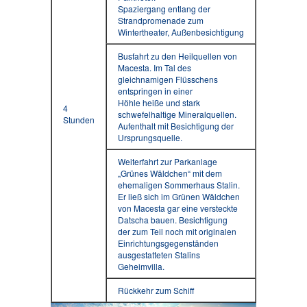
Spaziergang entlang der
Strandpromenade zum
Wintertheater, Außenbesichtigung
Busfahrt zu den Heilquellen von
Macesta. Im Tal des
gleichnamigen Flüsschens
entspringen in einer
Höhle heiße und stark
4
schwefelhaltige Mineralquellen.
Stunden
Aufenthalt mit Besichtigung der
Ursprungsquelle.
Weiterfahrt zur Parkanlage
„Grünes Wäldchen“ mit dem
ehemaligen Sommerhaus Stalin.
Er ließ sich im Grünen Wäldchen
von Macesta gar eine versteckte
Datscha bauen. Besichtigung
der zum Teil noch mit originalen
Einrichtungsgegenständen
ausgestatteten Stalins
Geheimvilla.
Rückkehr zum Schiff