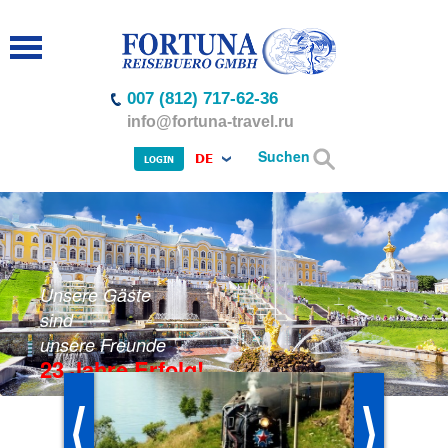
007 (812) 717-62-36
info@fortuna-travel.ru
Suchen
DE
LOGIN
Unsere Gäste
sind
unsere Freunde
23 Jahre Erfolg!