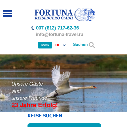
007 (812) 717-62-36
info@fortuna-travel.ru
Suchen
DE
LOGIN
Unsere Gäste
sind
unsere Freunde
23 Jahre Erfolg!
REISE SUCHEN