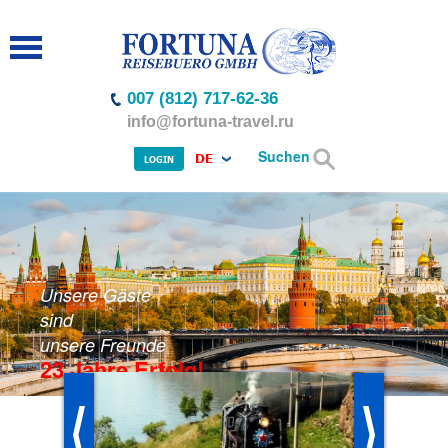
007 (812) 717-62-36
info@fortuna-travel.ru
Suchen
DE
LOGIN
Unsere Gäste
sind
unsere Freunde
23 Jahre Erfolg!