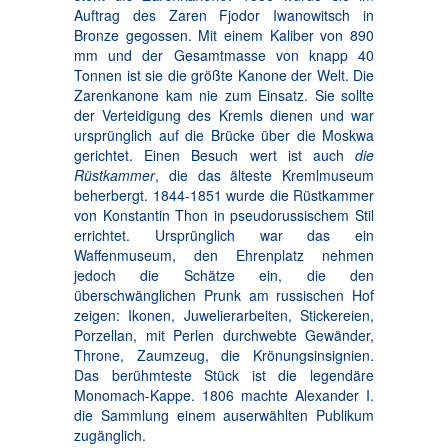
Auftrag des Zaren Fjodor Iwanowitsch in
Bronze gegossen. Mit einem Kaliber von 890
mm und der Gesamtmasse von knapp 40
Tonnen ist sie die größte Kanone der Welt. Die
Zarenkanone kam nie zum Einsatz. Sie sollte
der Verteidigung des Kremls dienen und war
ursprünglich auf die Brücke über die Moskwa
gerichtet. Einen Besuch wert ist auch
die
Rüstkammer
, die das älteste Kremlmuseum
beherbergt. 1844-1851 wurde die Rüstkammer
von Konstantin Thon in pseudorussischem Stil
errichtet. Ursprünglich war das ein
Waffenmuseum, den Ehrenplatz nehmen
jedoch die Schätze ein, die den
überschwänglichen Prunk am russischen Hof
zeigen: Ikonen, Juwelierarbeiten, Stickereien,
Porzellan, mit Perlen durchwebte Gewänder,
Throne, Zaumzeug, die Krönungsinsignien.
Das berühmteste Stück ist die legendäre
Monomach-Kappe. 1806 machte Alexander I.
die Sammlung einem auserwählten Publikum
zugänglich.