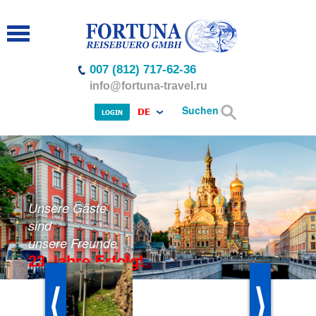
007 (812) 717-62-36
info@fortuna-travel.ru
Suchen
DE
LOGIN
Unsere Gäste
sind
unsere Freunde
23 Jahre Erfolg!