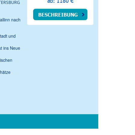
ab: 1180 €
ETERSBURG
BESCHREIBUNG
allinn nach
tadt und
t ins Neue
sischen
chätze