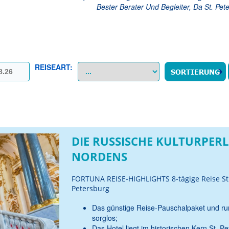
Bester Berater Und Begleiter, Da St. Pet
REISEART:
DIE RUSSISCHE KULTURPERL
NORDENS
FORTUNA REISE-HIGHLIGHTS 8-tägige Reise St
Petersburg
Das günstige Reise-Pauschalpaket und r
sorglos;
Das Hotel liegt im historischen Kern St. P