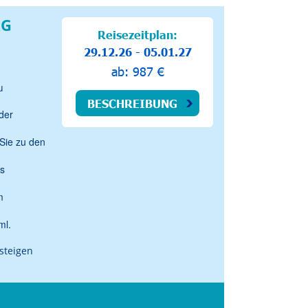
RG
Reisezeitplan:
29.12.26 - 05.01.27
ab: 987 €
u
BESCHREIBUNG
der
 Sie zu den
as
m
ml.
steigen