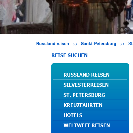
Russland reisen
>>
Sankt-Petersburg
>>
St
REISE SUCHEN
RUSSLAND REISEN
SILVESTERREISEN
ST. PETERSBURG
KREUZFAHRTEN
HOTELS
WELTWEIT REISEN